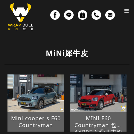
MiNi犀牛皮
MINI F60
Mini cooper s F60
Countryman 包覆
Countryman
AXPPF A系列 車漆