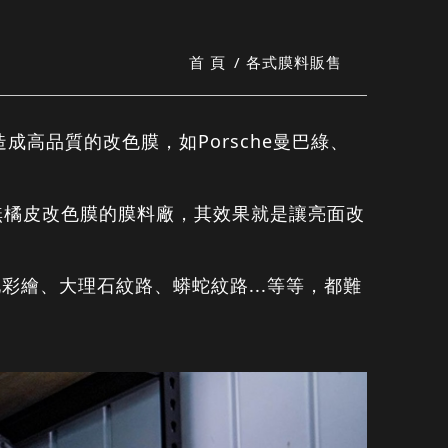
首 頁
各式膜料販售
高品質的改色膜，如Porsche曼巴綠、
無橘皮改色膜的膜料廠，其效果就是讓亮面改
繪、大理石紋路、蟒蛇紋路...等等，都難