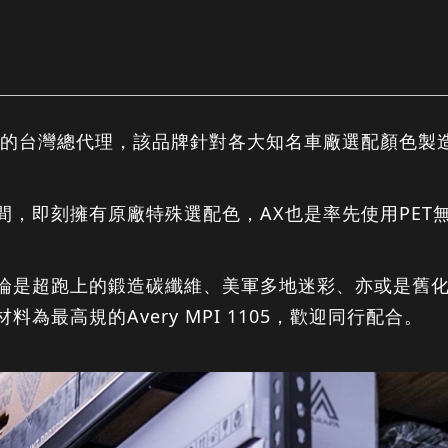
的台灣總代理，該品牌針對各大知名車廠選配顏色製造成
間，即刻擁有原廠特殊選配色，AX也是率先使用PET
論是超跑上的鍛造碳纖維、美軍多地迷彩、亦或是舊化彩
最高規的Avery MPI 1105，歡迎同行配合。