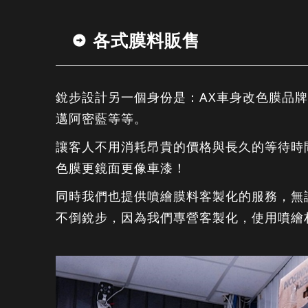
各式膜料販售
銳步設計另一個身份是：AX車身改色膜品牌
邁阿密藍等等。
讓客人不用消耗昂貴的價格與長久的等待時
色膜更鏡面更像車漆！
同時我們也提供噴繪膜料客製化的服務，無
不倒銳步，因為我們專營客製化，使用噴繪材料為