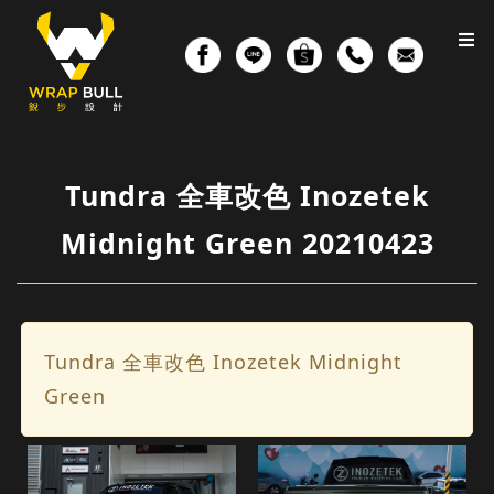
Tundra 全車改色 Inozetek
Midnight Green 20210423
Tundra 全車改色 Inozetek Midnight
Green