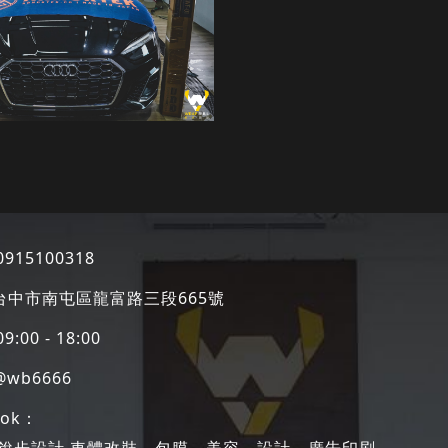
0915100318
8台中市南屯區龍富路三段665號
00 - 18:00
@wb6666
ook：
ull 銳步設計 車體改裝、包膜、美容、設計、廣告印刷