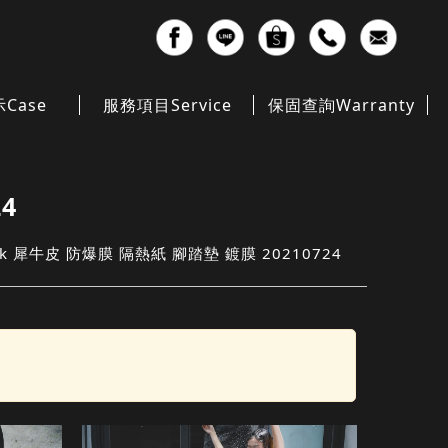
示
Case
服務項目
Service
保固查詢
Warranty
4
tback 犀牛皮 防爆膜 隔熱紙 腳踏墊 鍍膜 20210724