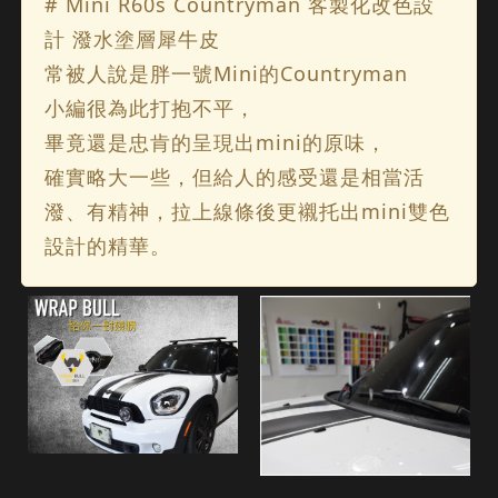
# Mini R60s Countryman 客製化改色設
計 潑水塗層犀牛皮
常被人說是胖一號Mini的Countryman
小編很為此打抱不平，
畢竟還是忠肯的呈現出mini的原味，
確實略大一些，但給人的感受還是相當活
潑、有精神，拉上線條後更襯托出mini雙色
設計的精華。